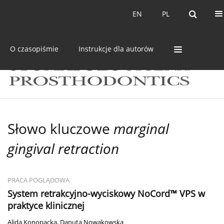
Bieżący numer
Archiwum
EN
PL
EN
PL
O czasopiśmie
Instrukcje dla autorów
Słowo kluczowe
marginal
gingival retraction
PRACA POGLĄDOWA
System retrakcyjno-wyciskowy NoCord™ VPS w
praktyce klinicznej
Alida Konopacka
,
Danuta Nowakowska