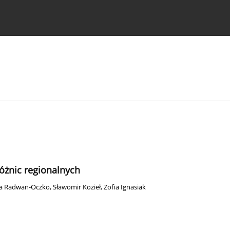
strukcje dla autorów
óżnic regionalnych
ta Radwan-Oczko
,
Sławomir Kozieł
,
Zofia Ignasiak