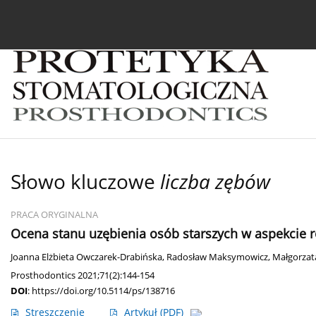
Bieżący numer
Archiwum
O czasopiśmie
In
Słowo kluczowe
liczba zębów
PRACA ORYGINALNA
Ocena stanu uzębienia osób starszych w aspekcie r
Joanna Elżbieta Owczarek-Drabińska
,
Radosław Maksymowicz
,
Małgorza
Prosthodontics 2021;71(2):144-154
DOI
:
https://doi.org/10.5114/ps/138716
Streszczenie
Artykuł
(PDF)