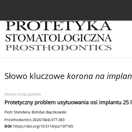
Bieżący numer
Archiwum
O czasopiśmie
In
Słowo kluczowe
korona na implan
PRACA POGLĄDOWA
Protetyczny problem usytuowania osi implantu 25 la
Piotr Stendera
,
Bohdan Bączkowski
Prosthodontics 2024;74(4):377-383
DOI
:
https://doi.org/10.5114/ps/197165