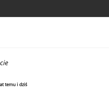
strukcje dla autorów
cie
t temu i dziś