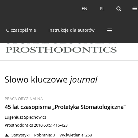
Bieżący numer
Archiwum
EN
PL
EN
PL
O czasopiśmie
Instrukcje dla autorów
Słowo kluczowe
journal
PRACA ORYGINALNA
45 lat czasopisma „Protetyka Stomatologiczna”
Eugeniusz Spiechowicz
Prosthodontics 2010;60(5):416-423
Statystyki
Pobrania: 0
Wyświetlenia: 258