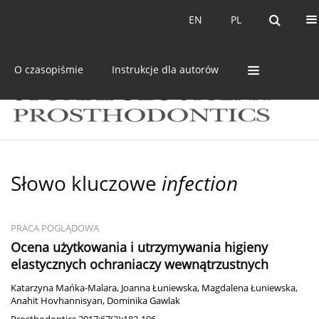
Bieżący numer
Archiwum
EN
PL
EN
PL
O czasopiśmie
Instrukcje dla autorów
Słowo kluczowe
infection
PRACA POGLĄDOWA
Ocena użytkowania i utrzymywania higieny
elastycznych ochraniaczy wewnątrzustnych
Katarzyna Mańka-Malara
,
Joanna Łuniewska
,
Magdalena Łuniewska
,
Anahit Hovhannisyan
,
Dominika Gawlak