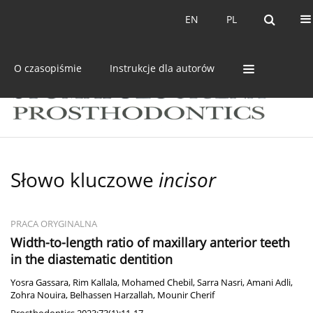
Bieżący numer
Archiwum
EN
PL
EN
PL
O czasopiśmie
Instrukcje dla autorów
Słowo kluczowe
incisor
PRACA ORYGINALNA
Width-to-length ratio of maxillary anterior teeth
in the diastematic dentition
Yosra Gassara
,
Rim Kallala
,
Mohamed Chebil
,
Sarra Nasri
,
Amani Adli
,
Zohra Nouira
,
Belhassen Harzallah
,
Mounir Cherif