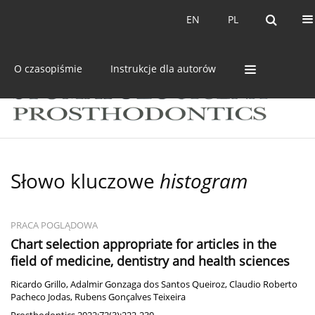
Bieżący numer
Archiwum
EN
PL
EN
PL
O czasopiśmie
Instrukcje dla autorów
Słowo kluczowe
histogram
PRACA POGLĄDOWA
Chart selection appropriate for articles in the
field of medicine, dentistry and health sciences
Ricardo Grillo
,
Adalmir Gonzaga dos Santos Queiroz
,
Claudio Roberto
Pacheco Jodas
,
Rubens Gonçalves Teixeira