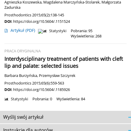
Agnieszka Koszewska
,
Magdalena Marczyńska-Stolarek
,
Małgorzata
Zadurska
Prosthodontics 2015;65(2):138-145
DOI
:
https://doi.org/10.5604/.1151524
Artykuł
(PDF)
Statystyki
Pobrania: 95
Wyświetlenia: 268
PRACA ORYGINALNA
Interdysciplinary treatment of patients with cleft
lip and palate: selected issues
Barbara Burzyńska
,
Przemysław Szczyrek
Prosthodontics 2015;65(6):559-563
DOI
:
https://doi.org/10.5604/.1185926
Statystyki
Pobrania: 0
Wyświetlenia: 84
Wyślij swój artykuł
Instrukcje dla autorów