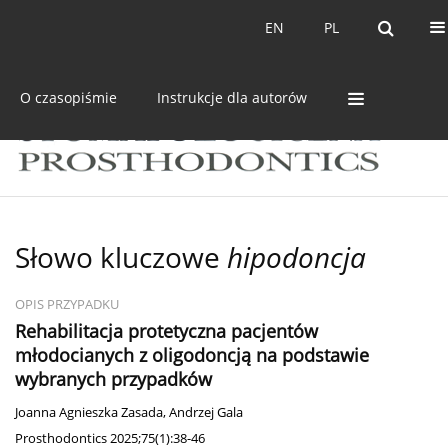
Bieżący numer
Archiwum
EN
PL
EN
PL
O czasopiśmie
Instrukcje dla autorów
Słowo kluczowe
hipodoncja
OPIS PRZYPADKU
Rehabilitacja protetyczna pacjentów
młodocianych z oligodoncją na podstawie
wybranych przypadków
Joanna Agnieszka Zasada
,
Andrzej Gala
Prosthodontics 2025;75(1):38-46