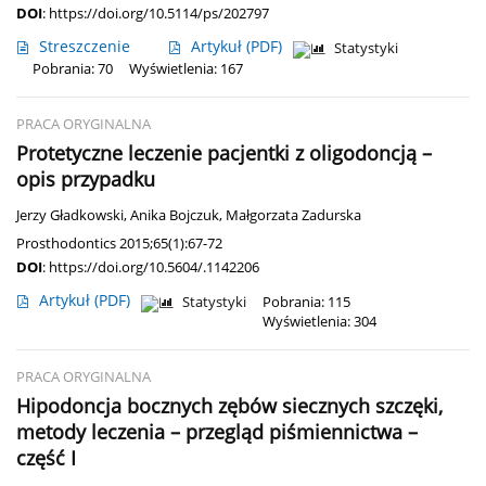
DOI
:
https://doi.org/10.5114/ps/202797
Streszczenie
Artykuł
(PDF)
Statystyki
Pobrania: 70
Wyświetlenia: 167
PRACA ORYGINALNA
Protetyczne leczenie pacjentki z oligodoncją –
opis przypadku
Jerzy Gładkowski
,
Anika Bojczuk
,
Małgorzata Zadurska
Prosthodontics 2015;65(1):67-72
DOI
:
https://doi.org/10.5604/.1142206
Artykuł
(PDF)
Statystyki
Pobrania: 115
Wyświetlenia: 304
PRACA ORYGINALNA
Hipodoncja bocznych zębów siecznych szczęki,
metody leczenia – przegląd piśmiennictwa –
część I