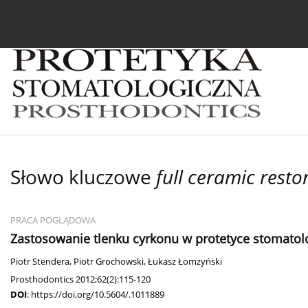
Bieżący numer
Archiwum
O czasopiśmie
In
Słowo kluczowe
full ceramic resto
PRACA POGLĄDOWA
Zastosowanie tlenku cyrkonu w protetyce stomatol
Piotr Stendera
,
Piotr Grochowski
,
Łukasz Łomżyński
Prosthodontics 2012;62(2):115-120
DOI
:
https://doi.org/10.5604/.1011889