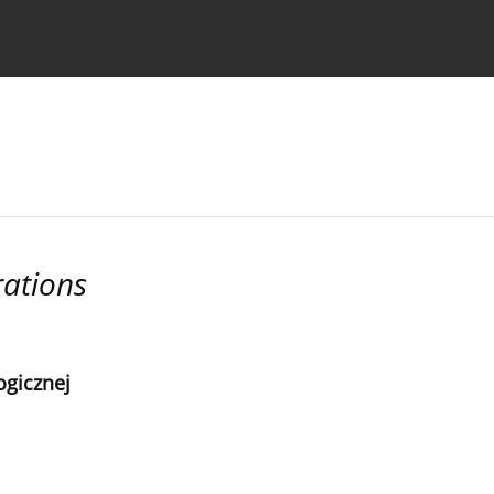
strukcje dla autorów
rations
ogicznej