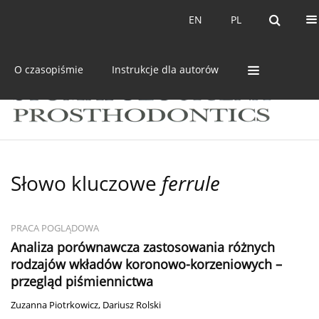
Bieżący numer
Archiwum
EN
PL
EN
PL
O czasopiśmie
Instrukcje dla autorów
Słowo kluczowe
ferrule
PRACA POGLĄDOWA
Analiza porównawcza zastosowania różnych
rodzajów wkładów koronowo-korzeniowych –
przegląd piśmiennictwa
Zuzanna Piotrkowicz
,
Dariusz Rolski