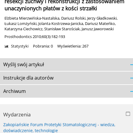
resekcji żuchwy i rekonstrukcji z zastosowaniem
unaczynionych płatów z kości strzałki
Elżbieta Mierzwińska-Nastalska
,
Dariusz Rolski
,
Jerzy Gładkowski
,
Łukasz Lomżyński
,
Jolanta Kostrzewa-Janicka
,
Dariusz Mateńko
,
Katarzyna Ciechowicz
,
Stanisław Starościak
,
Janusz Jaworowski
Prosthodontics 2010;60(3):182-193
Statystyki
Pobrania: 0
Wyświetlenia: 267
Wyślij swój artykuł
Instrukcje dla autorów
Archiwum
Wydarzenia
Zakopiańskie Forum Protetyki Stomatologicznej - wiedza,
doświadczenie, technologie