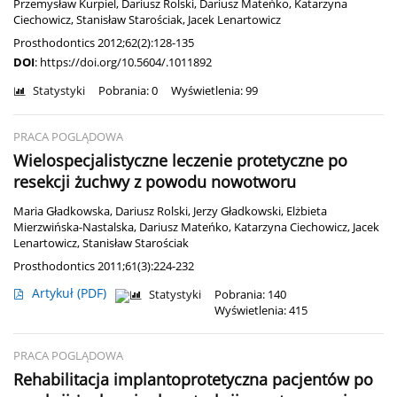
Przemysław Kurpiel
,
Dariusz Rolski
,
Dariusz Mateńko
,
Katarzyna
Ciechowicz
,
Stanisław Starościak
,
Jacek Lenartowicz
Prosthodontics 2012;62(2):128-135
DOI
:
https://doi.org/10.5604/.1011892
Statystyki
Pobrania: 0
Wyświetlenia: 99
PRACA POGLĄDOWA
Wielospecjalistyczne leczenie protetyczne po
resekcji żuchwy z powodu nowotworu
Maria Gładkowska
,
Dariusz Rolski
,
Jerzy Gładkowski
,
Elżbieta
Mierzwińska-Nastalska
,
Dariusz Mateńko
,
Katarzyna Ciechowicz
,
Jacek
Lenartowicz
,
Stanisław Starościak
Prosthodontics 2011;61(3):224-232
Artykuł
(PDF)
Statystyki
Pobrania: 140
Wyświetlenia: 415
PRACA POGLĄDOWA
Rehabilitacja implantoprotetyczna pacjentów po