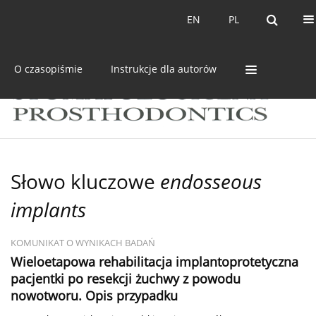
Bieżący numer
Archiwum
EN
PL
EN
PL
O czasopiśmie
Instrukcje dla autorów
Słowo kluczowe
endosseous
implants
KOMUNIKAT O WYNIKACH BADAŃ
Wieloetapowa rehabilitacja implantoprotetyczna
pacjentki po resekcji żuchwy z powodu
nowotworu. Opis przypadku