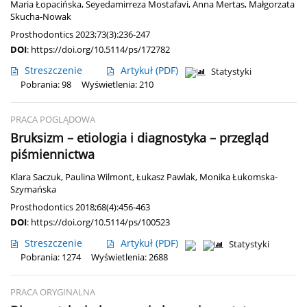
Maria Łopacińska
,
Seyedamirreza Mostafavi
,
Anna Mertas
,
Małgorzata
Skucha-Nowak
Prosthodontics 2023;73(3):236-247
DOI
:
https://doi.org/10.5114/ps/172782
Streszczenie
Artykuł
(PDF)
Statystyki
Pobrania: 98
Wyświetlenia: 210
PRACA POGLĄDOWA
Bruksizm – etiologia i diagnostyka – przegląd
piśmiennictwa
Klara Saczuk
,
Paulina Wilmont
,
Łukasz Pawlak
,
Monika Łukomska-
Szymańska
Prosthodontics 2018;68(4):456-463
DOI
:
https://doi.org/10.5114/ps/100523
Streszczenie
Artykuł
(PDF)
Statystyki
Pobrania: 1274
Wyświetlenia: 2688
PRACA ORYGINALNA