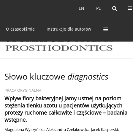
Bieżący numer
Archiwum
EN
PL
EN
PL
O czasopiśmie
Instrukcje dla autorów
Słowo kluczowe
diagnostics
PRACA ORYGINALNA
Wpływ flory bakteryjnej jamy ustnej na poziom
stężenia tlenku azotu u pacjentów użytkujących
protezy ruchome całkowite i częściowe – badania
wstępne.
Magdalena Wyszyńska
,
Aleksandra Czelakowska
,
Jacek Kasperski
,