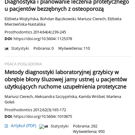
Diagnostyka i planowanie leczenia protetycznego
u pacjentów bezzębnych z osteoporozą
Elżbieta Wojtyńska
,
Bohdan Bączkowski
,
Mariusz Cierech
,
Elżbieta
Mierzwińska-Nastalska
Prosthodontics 2014;64(4):239-245
DOI
:
https://doi.org/10.5604/.1125378
Statystyki
Pobrania: 0
Wyświetlenia: 110
PRACA POGLĄDOWA
Metody diagnostyki laboratoryjnej grzybicy w
obrębie błony śluzowej jamy ustnej u pacjentów
użytkujących ruchome uzupełnienia protetyczne
Mariusz Cierech
,
Aleksandra Szczypińska
,
Kamila Wróbel
,
Marlena
Gołaś
Prosthodontics 2012;62(3):165-172
DOI
:
https://doi.org/10.5604/.1010875
Artykuł
(PDF)
Statystyki
Pobrania: 292
Wyświetlenia: 950