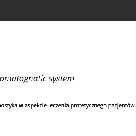
strukcje dla autorów
tomatognatic system
ostyka w aspekcie leczenia protetycznego pacjentó