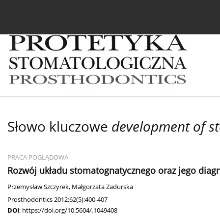
Bieżący numer
Archiwum
O czasopiśmie
In
Słowo kluczowe
development of s
PRACA POGLĄDOWA
Rozwój układu stomatognatycznego oraz jego diagn
Przemysław Szczyrek
,
Małgorzata Zadurska
Prosthodontics 2012;62(5):400-407
DOI
:
https://doi.org/10.5604/.1049408