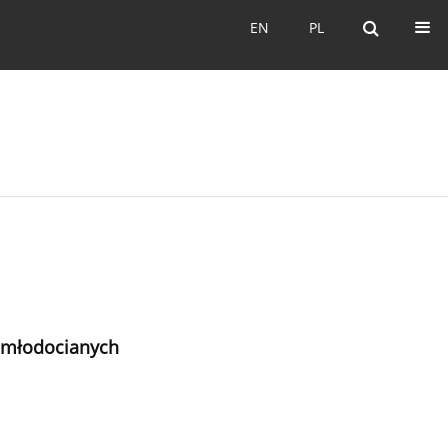
EN
PL
EN
PL
w młodocianych