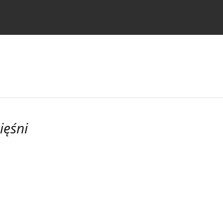
strukcje dla autorów
ięśni