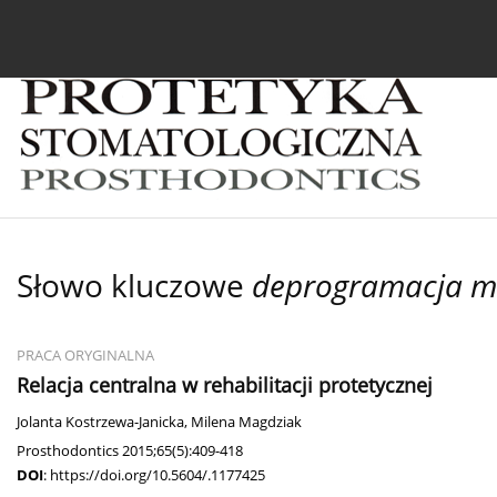
Bieżący numer
Archiwum
O czasopiśmie
In
Słowo kluczowe
deprogramacja m
PRACA ORYGINALNA
Relacja centralna w rehabilitacji protetycznej
Jolanta Kostrzewa-Janicka
,
Milena Magdziak
Prosthodontics 2015;65(5):409-418
DOI
:
https://doi.org/10.5604/.1177425