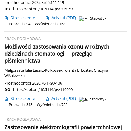
Prosthodontics 2025;75(2):111-119
DOI
:
https://doi.org/10.5114/ps/206059
Streszczenie
Artykuł
(PDF)
Statystyki
Pobrania: 94
Wyświetlenia: 168
PRACA POGLĄDOWA
Możliwości zastosowania ozonu w różnych
dziedzinach stomatologii – przegląd
piśmiennictwa
Małgorzata Julia Łazarz-Półkoszek
,
Jolanta E. Loster
,
Grażyna
Wiśniewska
Prosthodontics 2020;70(1):90-106
DOI
:
https://doi.org/10.5114/ps/116960
Streszczenie
Artykuł
(PDF)
Statystyki
Pobrania: 313
Wyświetlenia: 752
PRACA POGLĄDOWA
Zastosowanie elektromiografii powierzchniowej