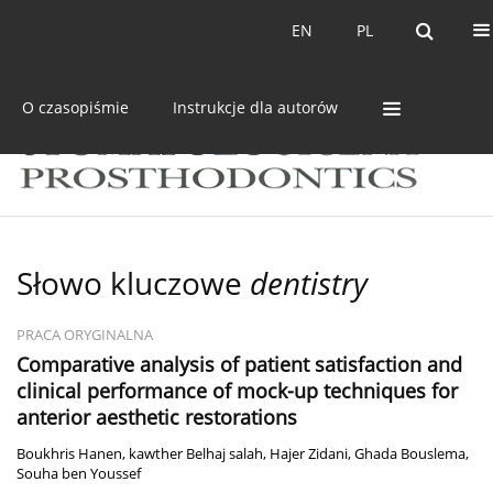
Bieżący numer
Archiwum
EN
PL
EN
PL
O czasopiśmie
Instrukcje dla autorów
Słowo kluczowe
dentistry
PRACA ORYGINALNA
Comparative analysis of patient satisfaction and
clinical performance of mock-up techniques for
anterior aesthetic restorations
Boukhris Hanen
,
kawther Belhaj salah
,
Hajer Zidani
,
Ghada Bouslema
,
Souha ben Youssef