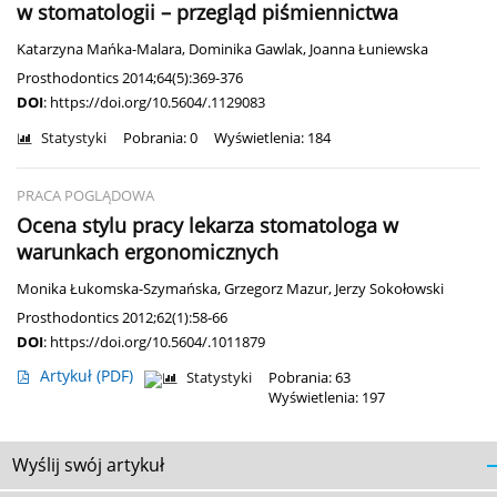
w stomatologii – przegląd piśmiennictwa
Katarzyna Mańka-Malara
,
Dominika Gawlak
,
Joanna Łuniewska
Prosthodontics 2014;64(5):369-376
DOI
:
https://doi.org/10.5604/.1129083
Statystyki
Pobrania: 0
Wyświetlenia: 184
PRACA POGLĄDOWA
Ocena stylu pracy lekarza stomatologa w
warunkach ergonomicznych
Monika Łukomska-Szymańska
,
Grzegorz Mazur
,
Jerzy Sokołowski
Prosthodontics 2012;62(1):58-66
DOI
:
https://doi.org/10.5604/.1011879
Artykuł
(PDF)
Statystyki
Pobrania: 63
Wyświetlenia: 197
Wyślij swój artykuł