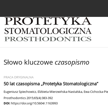
Bieżący numer
Archiwum
O czasopiśmie
In
Słowo kluczowe
czasopismo
PRACA ORYGINALNA
50 lat czasopisma „Protetyka Stomatologiczna”
Eugeniusz Spiechowicz
,
Elżbieta Mierzwińska-Nastalska
,
Ewa Cichocka-Pi
Prosthodontics 2015;65(4):383-392
DOI
:
https://doi.org/10.5604/.1163993