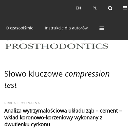
Bieżący numer
Archiwum
EN
PL
EN
PL
O czasopiśmie
Instrukcje dla autorów
Słowo kluczowe
compression
test
PRACA ORYGINALNA
Analiza wytrzymałościowa układu ząb – cement –
wkład koronowo-korzeniowy wykonany z
dwutlenku cyrkonu