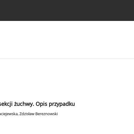
strukcje dla autorów
esekcji żuchwy. Opis przypadku
aciejewska
,
Zdzisław Bereznowski