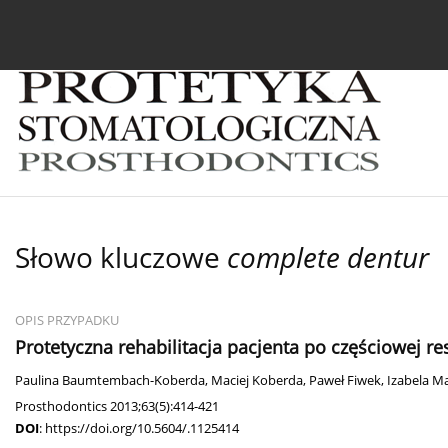
Bieżący numer
Archiwum
O czasopiśmie
In
Słowo kluczowe
complete dentur
OPIS PRZYPADKU
Protetyczna rehabilitacja pacjenta po częściowej r
Paulina Baumtembach-Koberda
,
Maciej Koberda
,
Paweł Fiwek
,
Izabela M
Prosthodontics 2013;63(5):414-421
DOI
:
https://doi.org/10.5604/.1125414