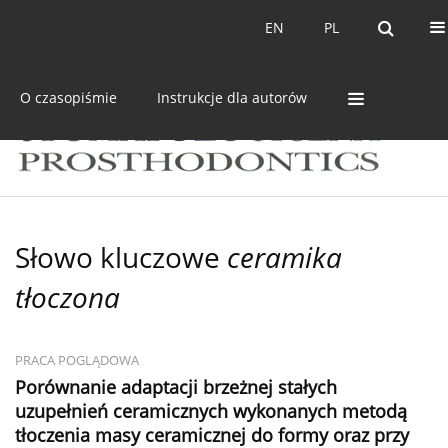
Bieżący numer
Archiwum
EN
PL
EN
PL
O czasopiśmie
Instrukcje dla autorów
Słowo kluczowe
ceramika
tłoczona
PRACA POGLĄDOWA
Porównanie adaptacji brzeżnej stałych
uzupełnień ceramicznych wykonanych metodą
tłoczenia masy ceramicznej do formy oraz przy