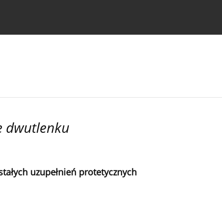
strukcje dla autorów
e dwutlenku
tałych uzupełnień protetycznych