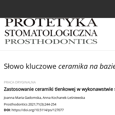
Bieżący numer
Archiwum
O czasopiśmie
In
Słowo kluczowe
ceramika na bazi
PRACA ORYGINALNA
Zastosowanie ceramiki tlenkowej w wykonawstwie s
Joanna Maria Gadomska
,
Anna Kochanek-Leśniewska
Prosthodontics 2021;71(3):244-254
DOI
:
https://doi.org/10.5114/ps/127077