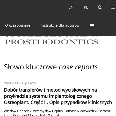
Bieżący numer
Archiwum
EN
PL
EN
PL
O czasopiśmie
Instrukcje dla autorów
Słowo kluczowe
case reports
PRACA POGLĄDOWA
Dobór transferów i metod wyciskowych na
przykładzie systemu implantologicznego
Osteoplant. Część II. Opis przypadków klinicznych
Wiesław Hędzelek
,
Przemysław Gajdus
,
Tomasz Niedźwiedzki
,
Bartosz
Leda
,
Krzysztof Mazan
,
Rafał Zagalak