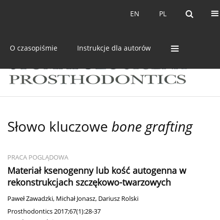
Bieżący numer
Archiwum
EN
PL
EN
PL
O czasopiśmie
Instrukcje dla autorów
Słowo kluczowe
bone grafting
PRACA POGLĄDOWA
Materiał ksenogenny lub kość autogenna w
rekonstrukcjach szczękowo-twarzowych
Paweł Zawadzki
,
Michał Jonasz
,
Dariusz Rolski
Prosthodontics 2017;67(1):28-37