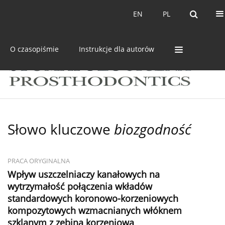
Bieżący numer
Archiwum
EN
PL
EN
PL
O czasopiśmie
Instrukcje dla autorów
Słowo kluczowe
biozgodność
PRACA ORYGINALNA
Wpływ uszczelniaczy kanałowych na
wytrzymałość połączenia wkładów
standardowych koronowo-korzeniowych
kompozytowych wzmacnianych włóknem
szklanym z zębiną korzeniową