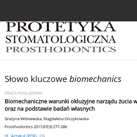
Bieżący numer
Archiwum
O czasopiśmie
In
Słowo kluczowe
biomechanics
PRACA POGLĄDOWA
Biomechaniczne warunki okluzyjne narządu żucia w 
oraz na podstawie badań własnych
Grażyna Wiśniewska
,
Magdalena Orczykowska
Prosthodontics 2017;67(3):277-286
Artykuł
(PDF)