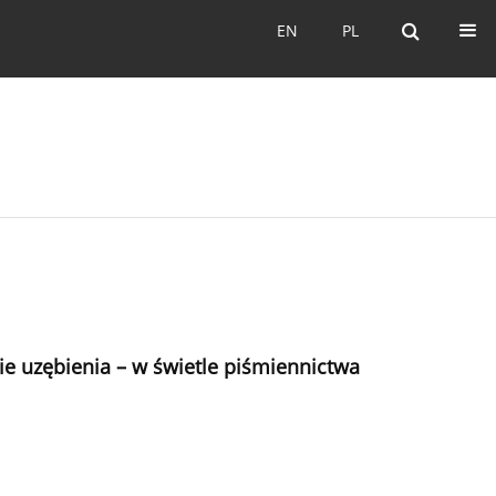
EN
PL
EN
PL
ie uzębienia – w świetle piśmiennictwa