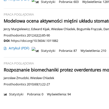
Statystyki
Pobrania: 603
Wyświetlenia: 128
PRACA POGLĄDOWA
Modelowa ocena aktywności mięśni układu stomat
Jerzy Margielewicz
,
Edward Kijak
,
Wiesław Chladek
,
Bogumiła Frączak
,
Dan
Prosthodontics 2012;62(2):85-90
DOI
:
https://doi.org/10.5604/.1011882
Artykuł
(PDF)
Statystyki
Pobrania: 87
Wyświetlenia: 210
PRACA POGLĄDOWA
Rozpoznanie biomechaniki protez overdentures m
Jarosław Żmudzki
,
Wiesław Chladek
Prosthodontics 2010;60(1):22-27
Statystyki
Pobrania: 0
Wyświetlenia: 94