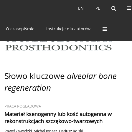
Bieżący numer
Archiwum
EN
PL
EN
PL
O czasopiśmie
Instrukcje dla autorów
Słowo kluczowe
alveolar bone
regeneration
PRACA POGLĄDOWA
Materiał ksenogenny lub kość autogenna w
rekonstrukcjach szczękowo-twarzowych
Paweł Zawadzki
,
Michał Jonasz
,
Dariusz Rolski