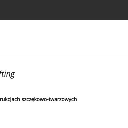
strukcje dla autorów
fting
trukcjach szczękowo-twarzowych