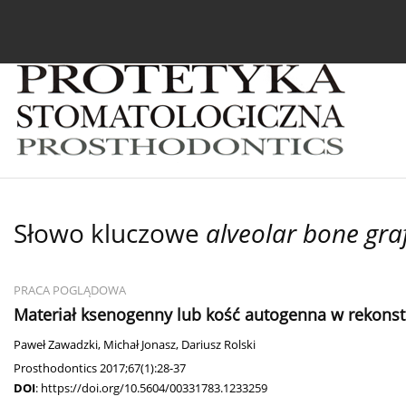
Bieżący numer
Archiwum
O czasopiśmie
In
Słowo kluczowe
alveolar bone gra
PRACA POGLĄDOWA
Materiał ksenogenny lub kość autogenna w rekons
Paweł Zawadzki
,
Michał Jonasz
,
Dariusz Rolski
Prosthodontics 2017;67(1):28-37
DOI
:
https://doi.org/10.5604/00331783.1233259