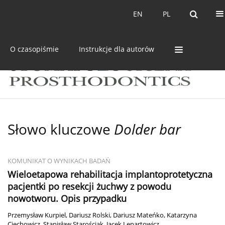
Bieżący numer
Archiwum
EN
PL
EN
PL
O czasopiśmie
Instrukcje dla autorów
Słowo kluczowe
Dolder bar
KOMUNIKAT O WYNIKACH BADAŃ
Wieloetapowa rehabilitacja implantoprotetyczna
pacjentki po resekcji żuchwy z powodu
nowotworu. Opis przypadku
Przemysław Kurpiel
,
Dariusz Rolski
,
Dariusz Mateńko
,
Katarzyna
Ciechowicz
,
Stanisław Starościak
,
Jacek Lenartowicz