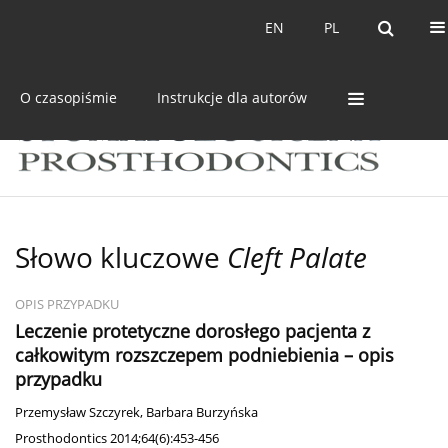
Bieżący numer
Archiwum
EN
PL
EN
PL
O czasopiśmie
Instrukcje dla autorów
Słowo kluczowe
Cleft Palate
OPIS PRZYPADKU
Leczenie protetyczne dorosłego pacjenta z
całkowitym rozszczepem podniebienia – opis
przypadku
Przemysław Szczyrek
,
Barbara Burzyńska
Prosthodontics 2014;64(6):453-456