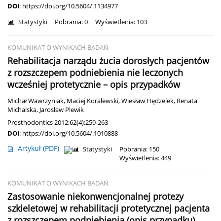
DOI
:
https://doi.org/10.5604/.1134977
Statystyki
Pobrania: 0
Wyświetlenia: 103
KOMUNIKAT O WYNIKACH BADAŃ
Rehabilitacja narządu żucia dorosłych pacjentów
z rozszczepem podniebienia nie leczonych
wcześniej protetycznie – opis przypadków
Michał Wawrzyniak
,
Maciej Koralewski
,
Wiesław Hędzelek
,
Renata
Michalska
,
Jarosław Plewik
Prosthodontics 2012;62(4):259-263
DOI
:
https://doi.org/10.5604/.1010888
Artykuł
(PDF)
Statystyki
Pobrania: 150
Wyświetlenia: 449
KOMUNIKAT O WYNIKACH BADAŃ
Zastosowanie niekonwencjonalnej protezy
szkieletowej w rehabilitacji protetycznej pacjenta
z rozszczepem podniebienia (opis przypadku)