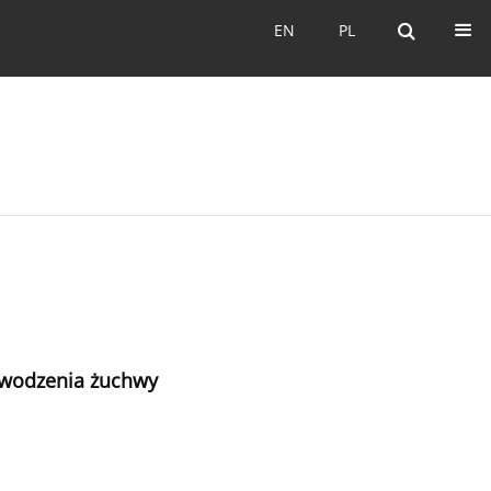
EN
PL
EN
PL
dwodzenia żuchwy