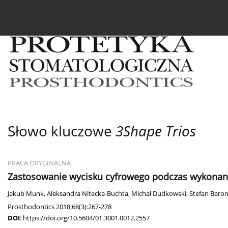
Bieżący numer
Archiwum
O czasopiśmie
In
Słowo kluczowe
3Shape Trios
PRACA ORYGINALNA
Zastosowanie wycisku cyfrowego podczas wykonani
Jakub Munk
,
Aleksandra Nitecka-Buchta
,
Michał Dudkowski
,
Stefan Baro
Prosthodontics 2018;68(3):267-278
DOI
:
https://doi.org/10.5604/01.3001.0012.2557