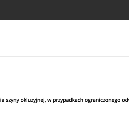
strukcje dla autorów
a szyny okluzyjnej, w przypadkach ograniczonego o
n