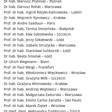
Dr hab. Mariusz Pryliński – Poznań
Dr hab. Dariusz Rolski – Warszawa
Prof. dr hab. Ingrid Różyło-Kalinowska – Lublin
Dr hab. Wojciech Ryniewicz – Kraków
Prof. dr Andre Saadoun – Paris
Prof. dr hab. Teresa Sierpińska – Białystok
Prof. dr hab. Ewa Sobolewska – Szczecin
Prof. dr hab. Jerzy Sokołowski – Łódź
Prof. dr hab. Izabela Strużycka – Warszawa
Prof. dr hab. Stanisław Suliborski – Łódź
Dr hab. Beata Śmielak – Łódź
Dr Ulrich Wegmann – Bonn
Prof. dr Paul Weigl – Frankfurt
Prof. dr hab. Włodzimierz Więckiewicz – Wrocław
Prof. dr hab. Grażyna Wilk – Szczecin
Dr hab. Grażyna Wiśniewska – Kraków
Prof. dr hab. Andrzej Wojtowicz – Warszawa
Prof. dr hab. Małgorzata Zadurska – Warszawa
Prof. dr hab. Emilio Carlos Zanatta – Săo Paulo
Prof. dr hab. Marek Ziętek – Wrocław
Dr med. dent. Aleksandra Zumbrunn – Zűrich