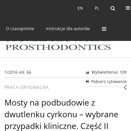
Bieżący numer
Archiwum
EN
PL
EN
PL
O czasopiśmie
Instrukcje dla autorów
1/2016 vol. 66
Wyświetlenia: 109
Pobierz cytowanie
PRACA ORYGINALNA
Mosty na podbudowie z
dwutlenku cyrkonu – wybrane
przypadki kliniczne. Część II