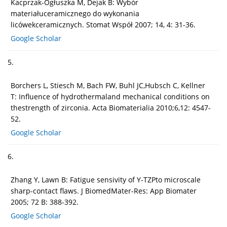
Kacprzak-Ogłuszka M, Dejak B: Wybór
materiałuceramicznego do wykonania
licówekceramicznych. Stomat Współ 2007; 14, 4: 31-36.
Google Scholar
5.
Borchers L, Stiesch M, Bach FW, Buhl JC,Hubsch C, Kellner
T: Influence of hydrothermaland mechanical conditions on
thestrength of zirconia. Acta Biomaterialia 2010;6,12: 4547-
52.
Google Scholar
6.
Zhang Y, Lawn B: Fatigue sensivity of Y-TZPto microscale
sharp-contact flaws. J BiomedMater-Res: App Biomater
2005; 72 B: 388-392.
Google Scholar