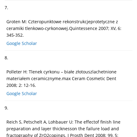
7.
Groten M: Czteropunktowe rekonstrukcjeprotetyczne z
ceramiki tlenkowo-cyrkonowej.Quintessence 2007; XV, 6:
345-352.
Google Scholar
8.
Polleter H: Tlenek cyrkonu – białe złotouszlachetnione
materiałem ceramicznyme.max Ceram Cosmetic Dent
2008; 2: 12-16.
Google Scholar
9.
Reich S, Petschelt A, Lohbauer U: The effectof finish line
preparation and layer thicknesson the failure load and
fractography of ZrO2copings. J Prosth Dent 2008; 99, 5: