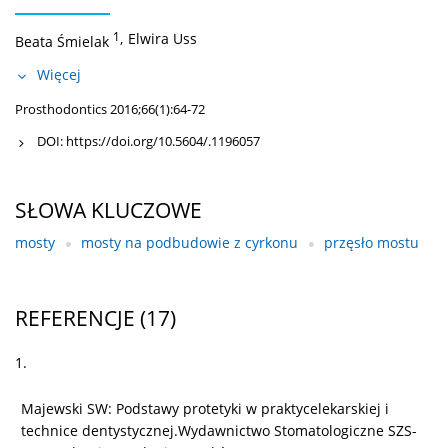
1
,
Elwira Uss
Beata Śmielak
Więcej
Prosthodontics 2016;66(1):64-72
DOI:
https://doi.org/10.5604/.1196057
SŁOWA KLUCZOWE
mosty
mosty na podbudowie z cyrkonu
przęsło mostu
REFERENCJE
(17)
1.
Majewski SW: Podstawy protetyki w praktycelekarskiej i
technice dentystycznej.Wydawnictwo Stomatologiczne SZS-