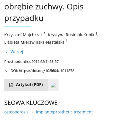
obrębie żuchwy. Opis
przypadku
1
,
1
,
Krzysztof Majchrzak
Krystyna Rusiniak-Kubik
1
Elżbieta Mierzwińska-Nastalska
Więcej
Prosthodontics 2012;62(1):53-57
DOI:
https://doi.org/10.5604/.1011878
Artykuł
(PDF)
SŁOWA KLUCZOWE
osteoporosis
implantoprosthetic treatment