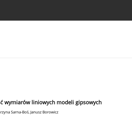
strukcje dla autorów
ość wymiarów liniowych modeli gipsowych
rzyna Sarna-Boś
,
Janusz Borowicz