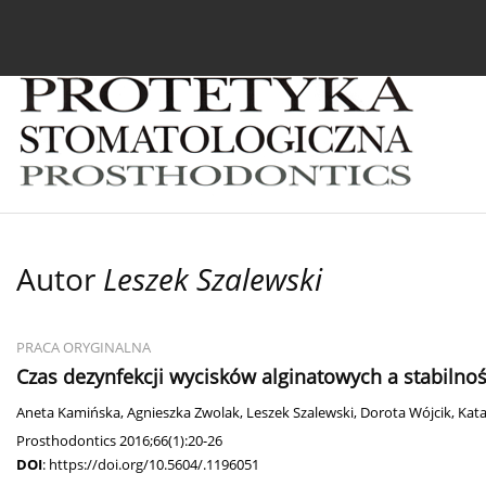
Bieżący numer
Archiwum
O czasopiśmie
In
Autor
Leszek Szalewski
PRACA ORYGINALNA
Czas dezynfekcji wycisków alginatowych a stabiln
Aneta Kamińska
,
Agnieszka Zwolak
,
Leszek Szalewski
,
Dorota Wójcik
,
Kata
Prosthodontics 2016;66(1):20-26
DOI
:
https://doi.org/10.5604/.1196051