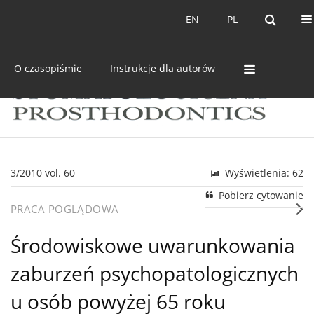
Bieżący numer
Archiwum
EN
PL
EN
PL
O czasopiśmie
Instrukcje dla autorów
3/2010 vol. 60
Wyświetlenia: 62
Pobierz cytowanie
PRACA POGLĄDOWA
Środowiskowe uwarunkowania
zaburzeń psychopatologicznych
u osób powyżej 65 roku