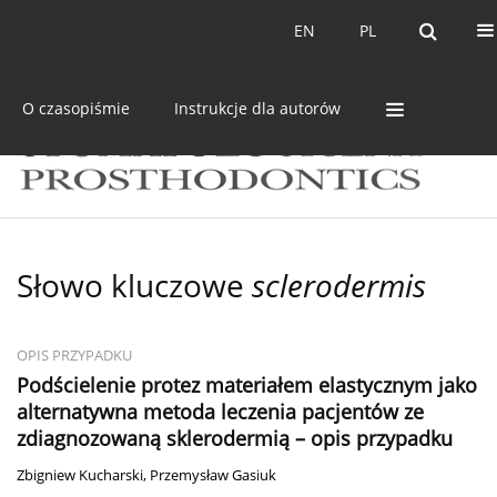
Bieżący numer
Archiwum
EN
PL
EN
PL
O czasopiśmie
Instrukcje dla autorów
Słowo kluczowe
sclerodermis
OPIS PRZYPADKU
Podścielenie protez materiałem elastycznym jako
alternatywna metoda leczenia pacjentów ze
zdiagnozowaną sklerodermią – opis przypadku
Zbigniew Kucharski
,
Przemysław Gasiuk