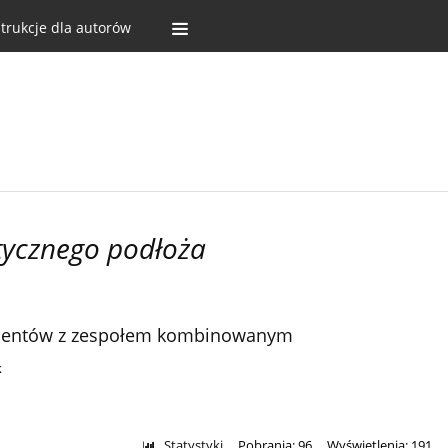
strukcje dla autorów
tycznego podłoża
acjentów z zespołem kombinowanym
k
Statystyki
Pobrania: 96
Wyświetlenia: 191