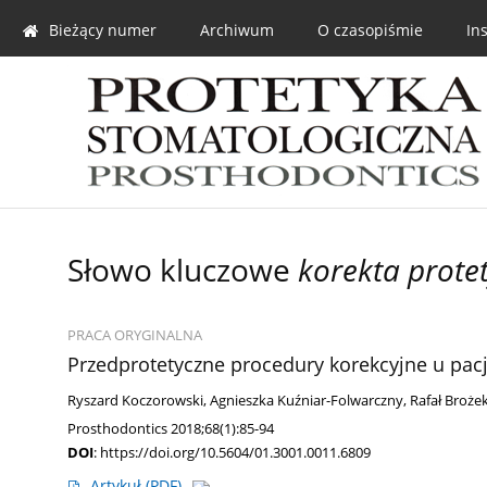
Bieżący numer
Archiwum
O czasopiśmie
In
Słowo kluczowe
korekta prote
PRACA ORYGINALNA
Przedprotetyczne procedury korekcyjne u p
Ryszard Koczorowski
,
Agnieszka Kuźniar-Folwarczny
,
Rafał Broże
Prosthodontics 2018;68(1):85-94
DOI
:
https://doi.org/10.5604/01.3001.0011.6809
Artykuł
(PDF)