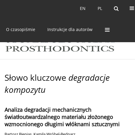
Bieżący numer
Archiwum
EN
PL
EN
PL
O czasopiśmie
Instrukcje dla autorów
Słowo kluczowe
degradacje
kompozytu
Analiza degradacji mechanicznych
światłoutwardzalnego materiału złożonego
wzmocnionego długimi włóknami sztucznymi
Bartosz Bienias
,
Kamila Wróbel-Bednarz