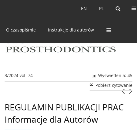
Bieżący numer
Archiwum
EN
PL
EN
PL
O czasopiśmie
Instrukcje dla autorów
3/2024 vol. 74
Wyświetlenia: 45
Pobierz cytowanie
REGULAMIN PUBLIKACJI PRAC
Informacje dla Autorów