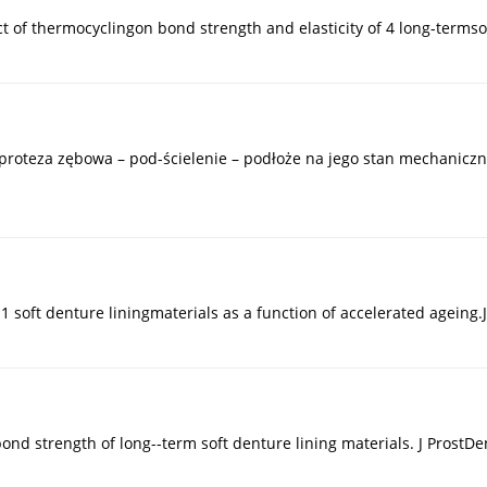
 of thermocyclingon bond strength and elasticity of 4 long-termsof
roteza zębowa – pod-ścielenie – podłoże na jego stan mechaniczny
1 soft denture liningmaterials as a function of accelerated ageing.
nd strength of long--term soft denture lining materials. J ProstDe