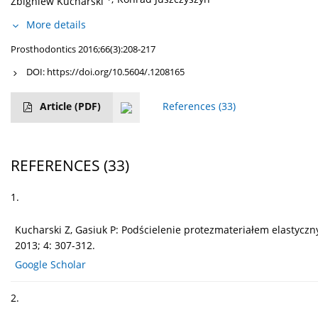
Zbigniew Kucharski
More details
Prosthodontics 2016;66(3):208-217
DOI:
https://doi.org/10.5604/.1208165
Article
(PDF)
References
(33)
REFERENCES
(33)
1.
Kucharski Z, Gasiuk P: Podścielenie protezmateriałem elastyc
2013; 4: 307-312.
Google Scholar
2.