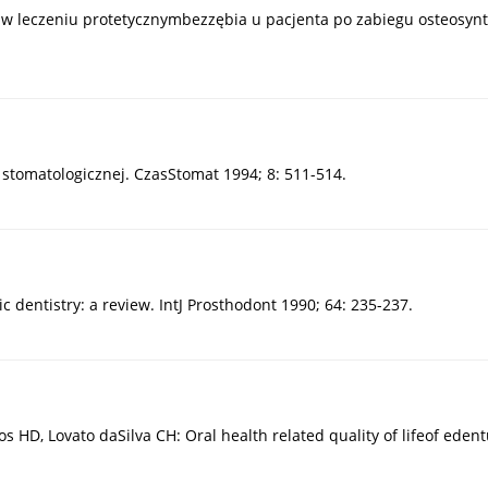
 w leczeniu protetycznymbezzębia u pacjenta po zabiegu osteosynt
 stomatologicznej. CzasStomat 1994; 8: 511-514.
c dentistry: a review. IntJ Prosthodont 1990; 64: 235-237.
HD, Lovato daSilva CH: Oral health related quality of lifeof edent