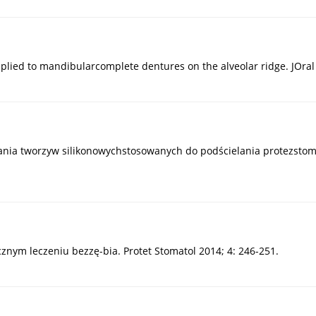
 applied to mandibularcomplete dentures on the alveolar ridge. JOra
tania tworzyw silikonowychstosowanych do podścielania protezsto
cznym leczeniu bezzę-bia. Protet Stomatol 2014; 4: 246-251.