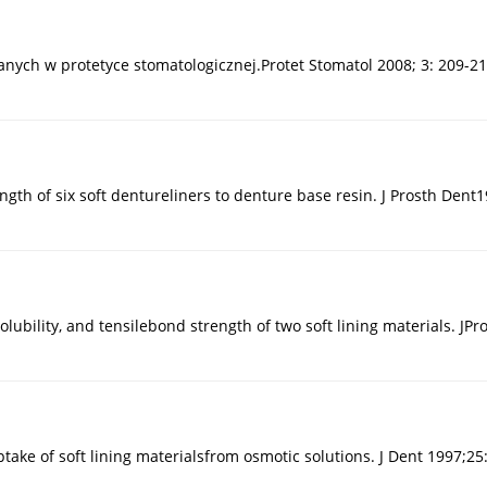
nych w protetyce stomatologicznej.Protet Stomatol 2008; 3: 209-21
th of six soft dentureliners to denture base resin. J Prosth Dent1
ubility, and tensilebond strength of two soft lining materials. JPr
take of soft lining materialsfrom osmotic solutions. J Dent 1997;25