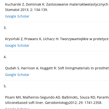
Kucharski Z, Dominiak K: Zastosowanie materiałówelastycznych
Stomatol 2013; 2: 134-139.
Google Scholar
3.
Krysiński Z, Prowans K, Uchacz H: Tworzywamiękkie w protetyce
Google Scholar
4.
Qudah S, Harrison A, Huggett R: Soft liningmaterials In prostheti
Google Scholar
5.
Pisani MX, Malheiros-Segundo AD, BalbinoKL, Souza RD, Paranhos 
siliconebased soft liner. Gerodontology2012; 29: 1741-2358.