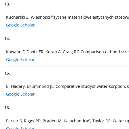
13.
Kucharski Z: Własności fizyczne materiałówelastycznych stosowa
Google Scholar
14.
Kawano F, Dootz ER, Koran A, Craig RG:Comparison of bond streng
Google Scholar
15.
El-Hadary, Drummond JL: Comparative studyof water sorption, sol
Google Scholar
16.
Parker S, Riggs PD, Braden M, KalachandraS, Taylor DF: Water up
Google Scholar