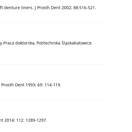
t denture liners. J Prosth Dent 2002; 88:516-521.
.Praca doktorska, Politechnika ŚląskaKatowice
J Prosth Dent 1993; 69: 114-119.
nt 2014; 112: 1289-1297.