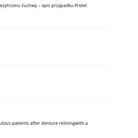
ezytrzonu żuchwy – opis przypadku.Protet
ulous patients after denture reliningwith a