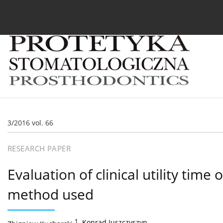
Current issue
Archive
About the Journal
For
3/2016 vol. 66
RESEARCH PAPER
Evaluation of clinical utility tim
method used
1
,
Konrad Juszczyszyn