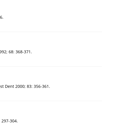
6.
992; 68: 368-371.
ost Dent 2000; 83: 356-361.
: 297-304.