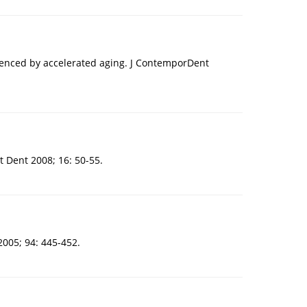
uenced by accelerated aging. J ContemporDent
t Dent 2008; 16: 50-55.
2005; 94: 445-452.