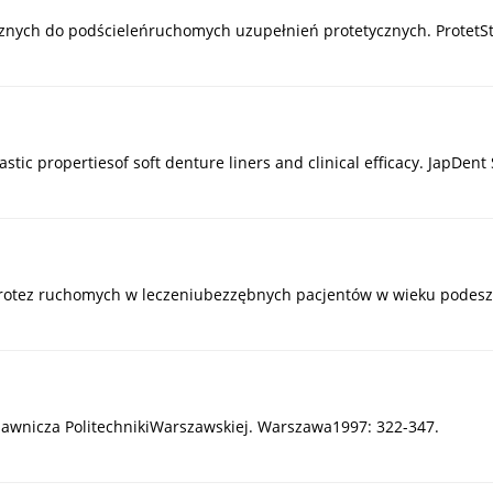
ycznych do podścieleńruchomych uzupełnień protetycznych. ProtetSt
ic propertiesof soft denture liners and clinical efficacy. JapDent 
rotez ruchomych w leczeniubezzębnych pacjentów w wieku podeszły
ydawnicza PolitechnikiWarszawskiej. Warszawa1997: 322-347.