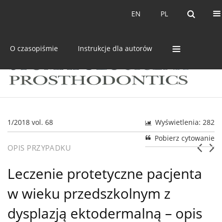
Bieżący numer
Archiwum
EN
PL
EN
PL
O czasopiśmie
Instrukcje dla autorów
1/2018 vol. 68
Wyświetlenia: 282
Pobierz cytowanie
OPIS PRZYPADKU
Leczenie protetyczne pacjenta
w wieku przedszkolnym z
dysplazją ektodermalną – opis