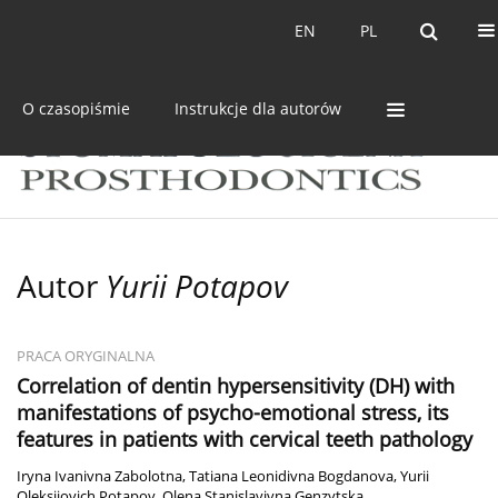
Bieżący numer
Archiwum
EN
PL
EN
PL
O czasopiśmie
Instrukcje dla autorów
Autor
Yurii Potapov
PRACA ORYGINALNA
Сorrelation of dentin hypersensitivity (DH) with
manifestations of psycho-emotional stress, its
features in patients with cervical teeth pathology
Iryna Ivanivna Zabolotna
,
Tatiana Leonidivna Bogdanova
,
Yurii
Oleksiiovich Potapov
,
Olena Stanislavivna Genzytska