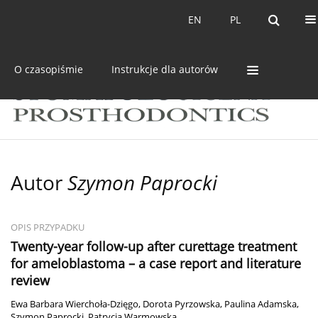
Bieżący numer
Archiwum
EN
PL
EN
PL
O czasopiśmie
Instrukcje dla autorów
Autor
Szymon Paprocki
OPIS PRZYPADKU
Twenty-year follow-up after curettage treatment
for ameloblastoma – a case report and literature
review
Ewa Barbara Wierchoła-Dzięgo
,
Dorota Pyrzowska
,
Paulina Adamska
,
Szymon Paprocki
,
Patrycja Warmowska