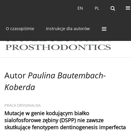
Bieżący numer
Archiwum
EN
PL
EN
PL
O czasopiśmie
Instrukcje dla autorów
Autor
Paulina Bautembach-
Koberda
PRACA ORYGINALNA
Mutacje w genie kodującym białko
sialofosforowe zębiny (DSPP) nie zawsze
skutkujące fenotypem dentinogenesis imperfecta