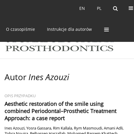
Bieżący numer
Archiwum
EN
PL
EN
PL
O czasopiśmie
Instrukcje dla autorów
Autor
Ines Azouzi
OPIS PRZYPADKU
Aesthetic restoration of the smile using
combined Periodontal–Prosthetic Treatment
Approach: a case report
Ines Azouzi
,
Yosra Gassara
,
Rim Kallala
,
Rym Masmoudi
,
Amani Adli
,
Zohra Nouira
,
Belhassen Harzallah
,
Mohamed Bassem Khattech