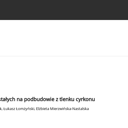
strukcje dla autorów
stałych na podbudowie z tlenku cyrkonu
k
,
Łukasz Łomżyński
,
Elżbieta Mierzwińska-Nastalska