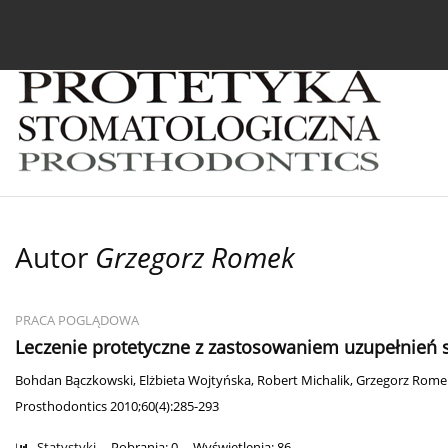
Bieżący numer
Archiwum
O czasopiśmie
In
Autor
Grzegorz Romek
PRACA POGLĄDOWA
Leczenie protetyczne z zastosowaniem uzupełnień 
Bohdan Bączkowski
,
Elżbieta Wojtyńska
,
Robert Michalik
,
Grzegorz Rome
Prosthodontics 2010;60(4):285-293
Statystyki
Pobrania: 0
Wyświetlenia: 86