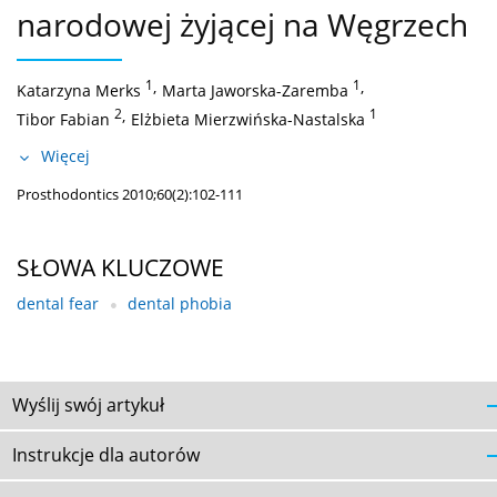
narodowej żyjącej na Węgrzech
1
,
1
,
Katarzyna Merks
Marta Jaworska-Zaremba
2
,
1
Tibor Fabian
Elżbieta Mierzwińska-Nastalska
Więcej
Prosthodontics 2010;60(2):102-111
SŁOWA KLUCZOWE
dental fear
dental phobia
Wyślij swój artykuł
Instrukcje dla autorów