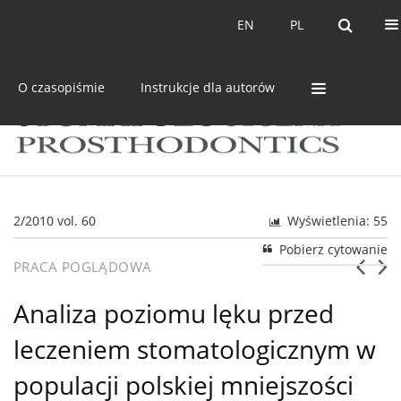
Bieżący numer
Archiwum
EN
PL
EN
PL
O czasopiśmie
Instrukcje dla autorów
2/2010 vol. 60
Wyświetlenia: 55
Pobierz cytowanie
PRACA POGLĄDOWA
Analiza poziomu lęku przed
leczeniem stomatologicznym w
populacji polskiej mniejszości