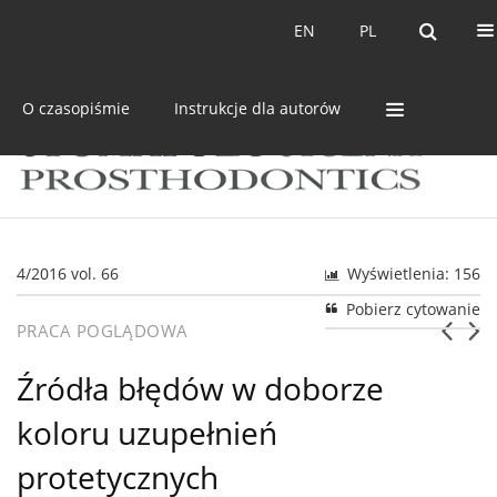
Bieżący numer
Archiwum
EN
PL
EN
PL
O czasopiśmie
Instrukcje dla autorów
4/2016 vol. 66
Wyświetlenia: 156
Pobierz cytowanie
PRACA POGLĄDOWA
Źródła błędów w doborze
koloru uzupełnień
protetycznych