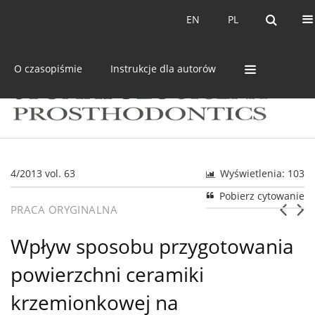
Bieżący numer
Archiwum
EN
PL
EN
PL
O czasopiśmie
Instrukcje dla autorów
4/2013 vol. 63
Wyświetlenia: 103
Pobierz cytowanie
PRACA ORYGINALNA
Wpływ sposobu przygotowania
powierzchni ceramiki
krzemionkowej na