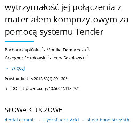
wytrzymałość jej połączenia z
materiałem kompozytowym za
pomocą systemu Tender
1
,
1
,
Barbara Łapińska
Monika Domarecka
1
,
1
Grzegorz Sokołowski
Jerzy Sokołowski
Więcej
Prosthodontics 2013;63(4):301-306
DOI:
https://doi.org/10.5604/.1132971
SŁOWA KLUCZOWE
dental ceramic
Hydrofluoric Acid
shear bond streghth