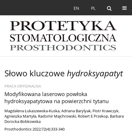
EN
PL
Słowo kluczowe
hydroksyapatyt
PRACA ORYGINALNA
Modyfikowana laserowo powłoka
hydroksyapatytowa na powierzchni tytanu
Magdalena Łukaszewska-Kuska
,
Adriana Barylyak
,
Piotr Krawczyk
,
Agnieszka Martyła
,
Radomir Majchrowski
,
Robert E Przekop
,
Barbara
Dorocka-Bobkowska
Prosthodontics 2022;72(4):333-340