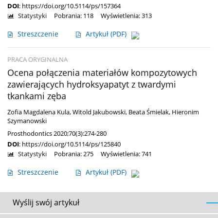
DOI
:
https://doi.org/10.5114/ps/157364
Statystyki
Pobrania: 118
Wyświetlenia: 313
Streszczenie
Artykuł
(PDF)
PRACA ORYGINALNA
Ocena połączenia materiałów kompozytowych
zawierających hydroksyapatyt z twardymi
tkankami zęba
Zofia Magdalena Kula
,
Witold Jakubowski
,
Beata Śmielak
,
Hieronim
Szymanowski
Prosthodontics 2020;70(3):274-280
DOI
:
https://doi.org/10.5114/ps/125840
Statystyki
Pobrania: 275
Wyświetlenia: 741
Streszczenie
Artykuł
(PDF)
Wyślij swój artykuł