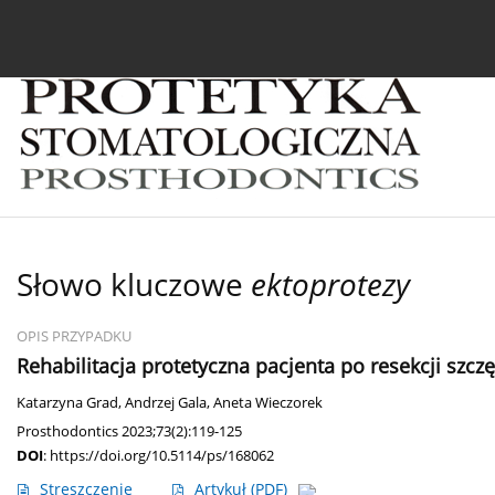
Bieżący numer
Archiwum
O czasopiśmie
In
Słowo kluczowe
ektoprotezy
OPIS PRZYPADKU
Rehabilitacja protetyczna pacjenta po resekcji szc
Katarzyna Grad
,
Andrzej Gala
,
Aneta Wieczorek
Prosthodontics 2023;73(2):119-125
DOI
:
https://doi.org/10.5114/ps/168062
Streszczenie
Artykuł
(PDF)