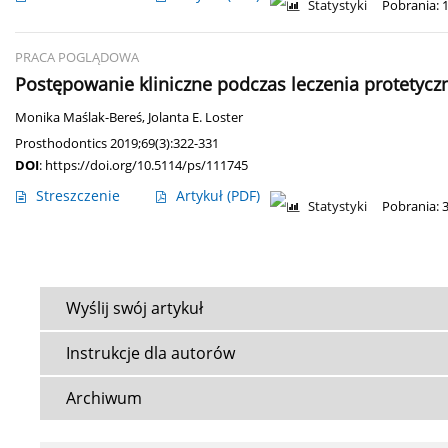
Statystyki
Pobrania: 
PRACA POGLĄDOWA
Postępowanie kliniczne podczas leczenia protetycz
Monika Maślak-Bereś
,
Jolanta E. Loster
Prosthodontics 2019;69(3):322-331
DOI
:
https://doi.org/10.5114/ps/111745
Streszczenie
Artykuł
(PDF)
Statystyki
Pobrania: 
Wyślij swój artykuł
Instrukcje dla autorów
Archiwum