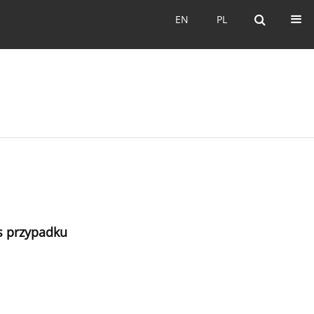
EN
PL
EN
PL
is przypadku