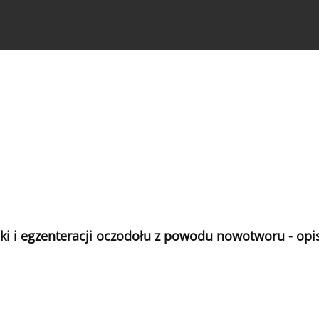
strukcje dla autorów
zęki i egzenteracji oczodołu z powodu nowotworu - op